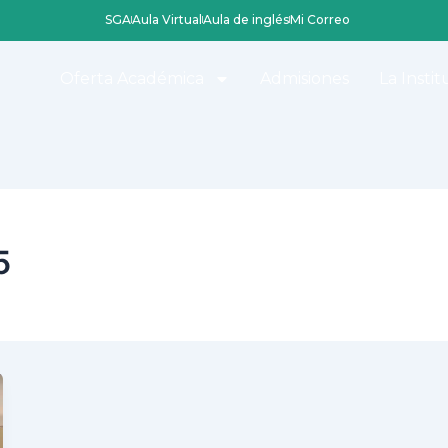
SGA
Aula Virtual
Aula de inglés
Mi Correo
Oferta Académica
Admisiones
La Instit
5