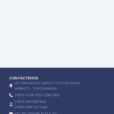
CONTÁCTENOS
AV. MANUELITA SAÉNZ Y VÍCTOR HUGO.
AMBATO - TUNGURAHUA
(+593) 3 258-5723 / 258-5323
(+593) 099 269 1546
(+593) 098 700 2462
SECRETARIA@UEI.EDU.EC