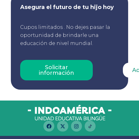
Asegura el futuro de tu hijo hoy
Cupos limitados . No dejes pasar la
oportunidad de brindarle una
educación de nivel mundial.
Solicitar
Ad
información
F
X
I
a
-
n
c
t
s
e
w
t