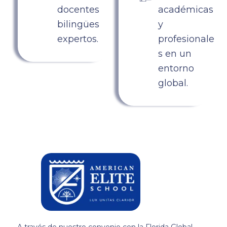
docentes
académicas
bilingües
y
expertos.
profesionale
s en un
entorno
global.