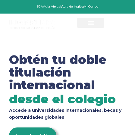
Ir
SGA
Aula Virtual
Aula de inglés
Mi Correo
al
contenido
Obtén tu doble
titulación
internacional
desde el colegio
Accede a universidades internacionales, becas y
oportunidades globales