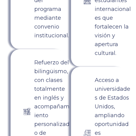
del
estudiantes
programa
internacional
mediante
es que
convenio
fortalecen la
institucional.
visión y
apertura
cultural.
Refuerzo del
bilingüismo,
con clases
Acceso a
totalmente
universidade
en inglés y
s de Estados
acompañam
Unidos,
iento
ampliando
personalizad
oportunidad
o de
es