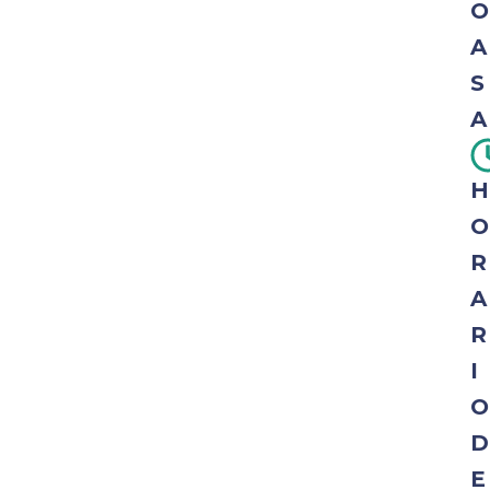
O
A
S
A
H
O
R
A
R
I
O
D
E