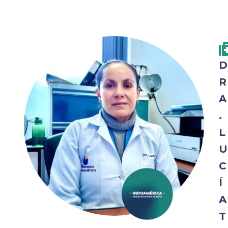
D
R
A
.
L
U
C
Í
A
T