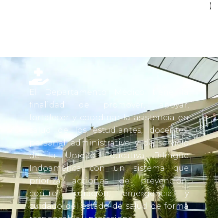
)
El Departamento Médico tiene la
finalidad de promover, apoyar,
fortalecer y coordinar la asistencia en
salud de los estudiantes, docentes,
personal administrativo y de servicio
de la Unidad Educativa Bilingüe
Indoamérica con un sistema que
prioriza acciones de prevención,
control, curación, emergencia y
cuidado del estado de salud de forma