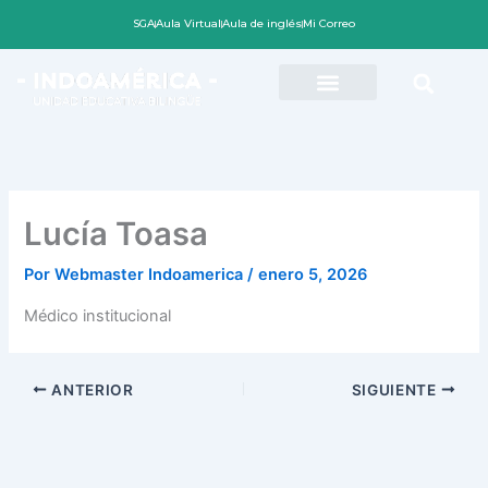
Ir
SGA
Aula Virtual
Aula de inglés
Mi Correo
al
contenido
Lucía Toasa
Por
Webmaster Indoamerica
/
enero 5, 2026
Médico institucional
ANTERIOR
SIGUIENTE