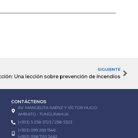
SIGUIENTE
Nex
ción: Una lección sobre prevención de incendios
CONTÁCTENOS
AV. MANUELITA SAÉNZ Y VÍCTOR HUGO.
AMBATO - TUNGURAHUA
(+593) 3 258-5723 / 258-5323
(+593) 099 269 1546
(+593) 098 700 2462