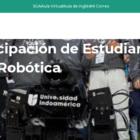
SGA
Aula Virtual
Aula de inglés
Mi Correo
Oferta Académica
Admisiones
La Instit
cipación de Estudia
Robótica