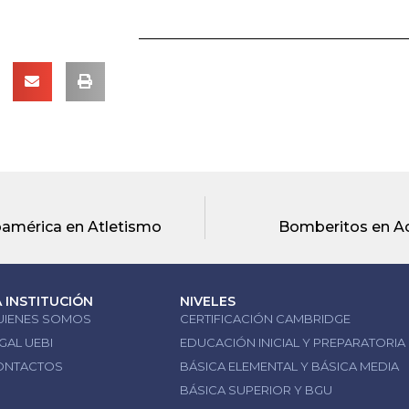
oamérica en Atletismo
Bomberitos en Ac
A INSTITUCIÓN
NIVELES
UIENES SOMOS
CERTIFICACIÓN CAMBRIDGE
GAL UEBI
EDUCACIÓN INICIAL Y PREPARATORIA
ONTACTOS
BÁSICA ELEMENTAL Y BÁSICA MEDIA
BÁSICA SUPERIOR Y BGU