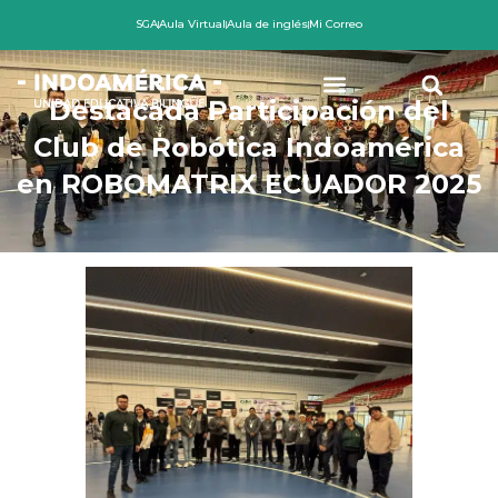
Ir
SGA
Aula Virtual
Aula de inglés
Mi Correo
al
contenido
Destacada Participación del
Club de Robótica Indoamérica
en ROBOMATRIX ECUADOR 2025