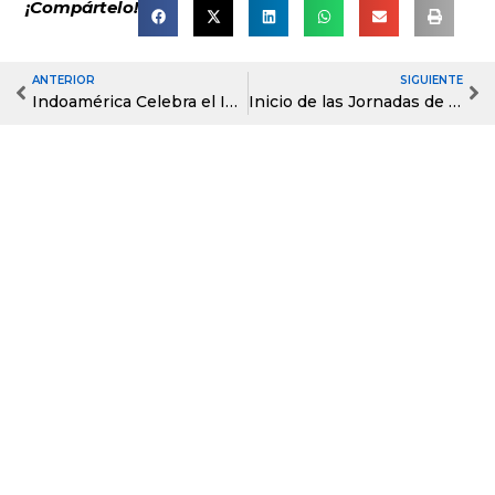
¡Compártelo!
ANTERIOR
SIGUIENTE
Prev
Ne
Indoamérica Celebra el Inicio de la Fiesta de la Fruta y de las Flores en el Pregón 2025
Inicio de las Jornadas de capacitación del Club INDOMUN