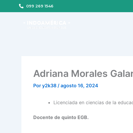
Ir
099 269 1546
al
contenido
Adriana Morales Gala
Por
y2k38
/
agosto 16, 2024
Licenciada en ciencias de la educ
Docente de quinto EGB.