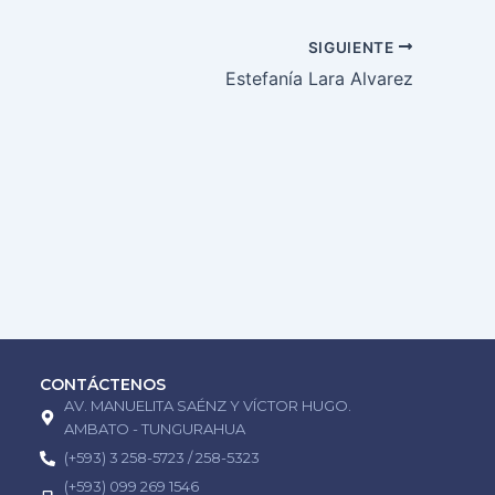
SIGUIENTE
Estefanía Lara Alvarez
CONTÁCTENOS
AV. MANUELITA SAÉNZ Y VÍCTOR HUGO.
AMBATO - TUNGURAHUA
(+593) 3 258-5723 / 258-5323
(+593) 099 269 1546