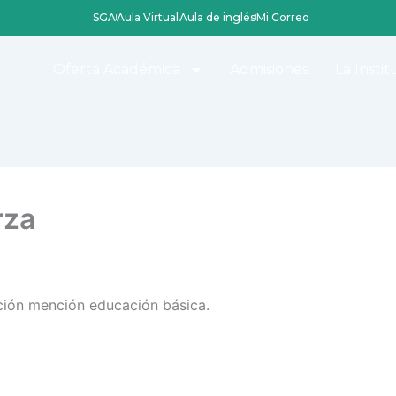
SGA
Aula Virtual
Aula de inglés
Mi Correo
Oferta Académica
Admisiones
La Instit
rza
ación mención educación básica.