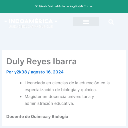
Ir
SGA
Aula Virtual
Aula de inglés
Mi Correo
al
contenido
Duly Reyes Ibarra
Por
y2k38
/
agosto 16, 2024
Licenciada en ciencias de la educación en la
especialización de biología y química.
Magister en docencia universitaria y
administración educativa.
Docente de Química y Biología