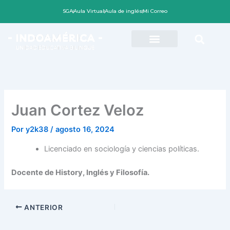
Ir
SGA
Aula Virtual
Aula de inglés
Mi Correo
al
contenido
Juan Cortez Veloz
Por
y2k38
/
agosto 16, 2024
Licenciado en sociología y ciencias políticas.
Docente de History, Inglés y Filosofía.
ANTERIOR