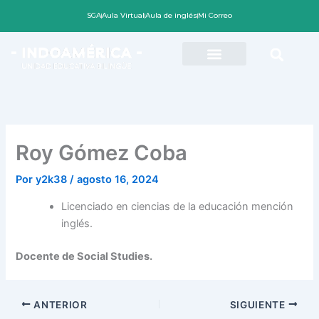
Ir
SGA
Aula Virtual
Aula de inglés
Mi Correo
al
contenido
Roy Gómez Coba
Por
y2k38
/
agosto 16, 2024
Licenciado en ciencias de la educación mención
inglés.
Docente de Social Studies.
ANTERIOR
SIGUIENTE