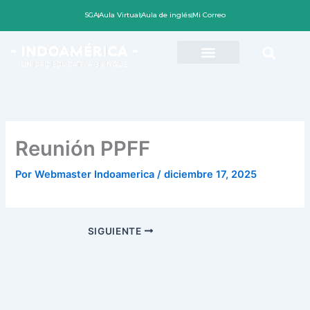
Ir
SGA
Aula Virtual
Aula de inglés
Mi Correo
al
contenido
Reunión PPFF
Por
Webmaster Indoamerica
/
diciembre 17, 2025
SIGUIENTE