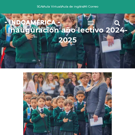
Ir
SGA
Aula Virtual
Aula de inglés
Mi Correo
al
contenido
Inauguración año lectivo 2024-
2025