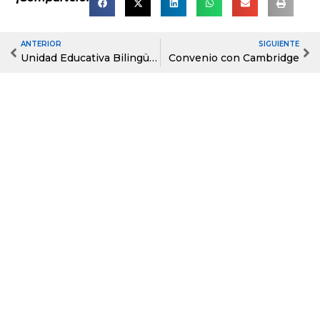
ANTERIOR
SIGUIENTE
Prev
Ne
Unidad Educativa Bilingüe Indoamérica
Convenio con Cambridge