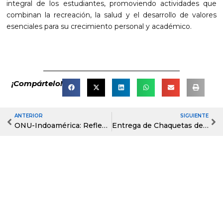
integral de los estudiantes, promoviendo actividades que
combinan la recreación, la salud y el desarrollo de valores
esenciales para su crecimiento personal y académico.
¡Compártelo!
ANTERIOR
SIGUIENTE
Prev
Ne
ONU-Indoamérica: Reflexiones sobre el Cambio Climático y la Sostenibilidad
Entrega de Chaquetas de Generación a Estudiantes de Tercero de Bachillerato