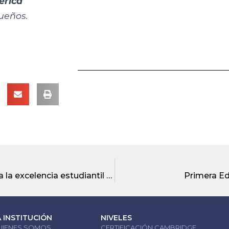
érica
ueños.
La Unidad Educativa Bilingüe Indoamérica exalta la excelencia estudiantil en su concurso interno de oratoria
Primera Ed
A INSTITUCIÓN
NIVELES
UIENES SOMOS
CERTIFICACIÓN CAMBRIDGE