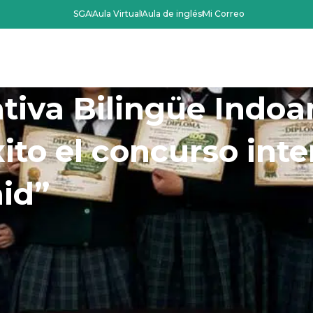
SGA
Aula Virtual
Aula de inglés
Mi Correo
Oferta Académica
Admisiones
La Instit
tiva Bilingüe Indo
ito el concurso inte
id”