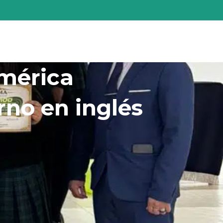
ución
Servicios
Contáctenos
américa
rno en inglés