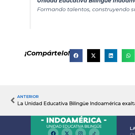
Unidad Educativa Bilingüe Indoam
Formando talentos, construyendo s
¡Compártelo!
ANTERIOR
Prev
L
F
X
I
Q