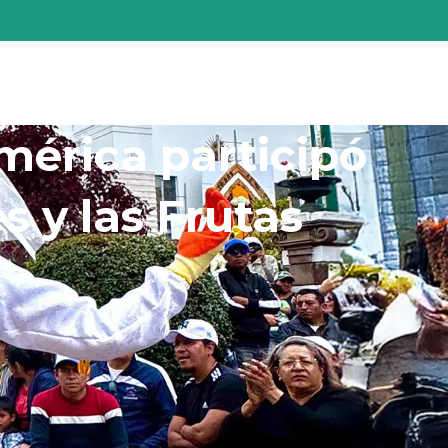
ución
Servicios
Contáctenos
mérica participó
es y las Frutas