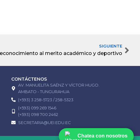
SIGUIENTE
Nex
econocimiento al merito académico y deportivo
CONTÁCTENOS
AV. MANUELITA SAÉNZ Y VÍCTOR HUGO.
AMBATO - TUNGURAHUA
(+593) 3 258-5723 / 258-5323
(+593) 099 269 1546
(+593) 098 700 2462
SECRETARIA@UEI.EDU.EC
Chatea con nosotros