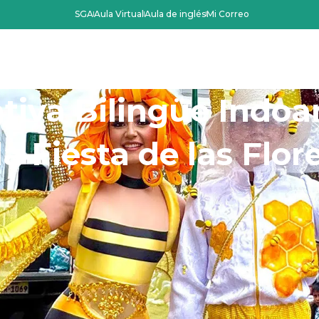
SGA
Aula Virtual
Aula de inglés
Mi Correo
Oferta Académica
Admisiones
La Instit
tiva Bilingüe Indoa
la Fiesta de las Flor