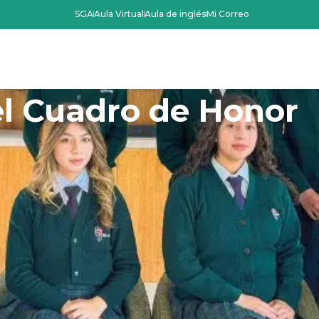
SGA
Aula Virtual
Aula de inglés
Mi Correo
Oferta Académica
Admisiones
La Instit
l Cuadro de Honor