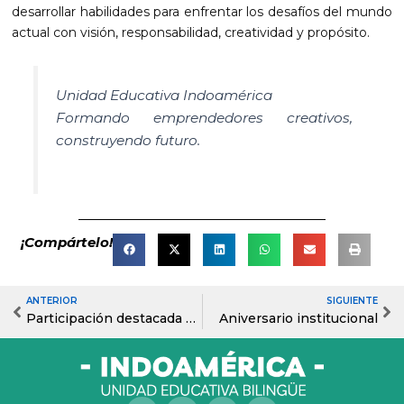
desarrollar habilidades para enfrentar los desafíos del mundo
actual con visión, responsabilidad, creatividad y propósito.
Unidad Educativa Indoamérica
Formando emprendedores creativos,
construyendo futuro.
¡Compártelo!
ANTERIOR
SIGUIENTE
Prev
Ne
Participación destacada en la Competencia Virtual STEM con Gizmos 2025-2026
Aniversario institucional
F
X
I