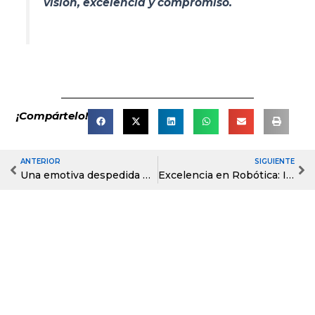
visión, excelencia y compromiso.
¡Compártelo!
ANTERIOR
SIGUIENTE
Prev
Ne
Una emotiva despedida para Tercero de Bachillerato
Excelencia en Robótica: Indoamérica triunfa en la Universidad Israel