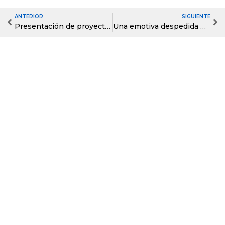
ANTERIOR
SIGUIENTE
Prev
Ne
Presentación de proyectos del Programa de Participación Estudiantil (PPE)
Una emotiva despedida para Tercero de Bachillerato