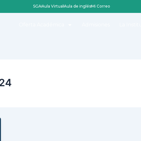
SGA
Aula Virtual
Aula de inglés
Mi Correo
Oferta Académica
Admisiones
La Instit
024