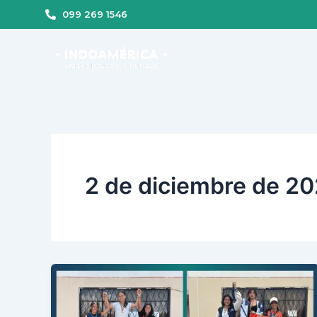
Ir
099 269 1546
al
contenido
2 de diciembre de 2