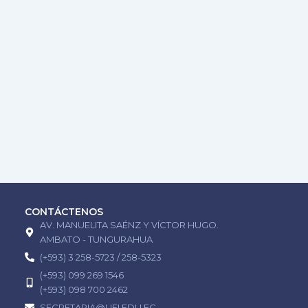
CONTÁCTENOS
AV. MANUELITA SAÉNZ Y VÍCTOR HUGO.
AMBATO - TUNGURAHUA
(+593) 3 258-5723 / 258-5323
(+593) 099 269 1546
(+593) 098 700 2462
SECRETARIA@UEI.EDU.EC