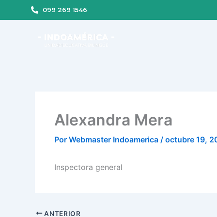
Ir
099 269 1546
al
contenido
Alexandra Mera
Por
Webmaster Indoamerica
/
octubre 19, 
Inspectora general
ANTERIOR