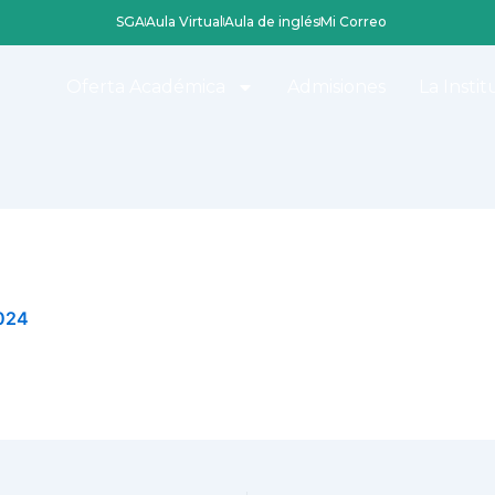
SGA
Aula Virtual
Aula de inglés
Mi Correo
Oferta Académica
Admisiones
La Instit
2024