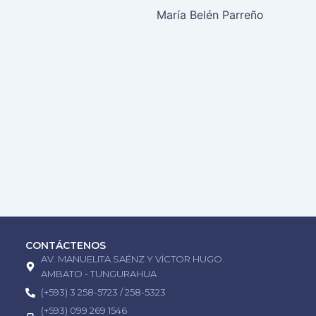
María Belén Parreño
CONTÁCTENOS
AV. MANUELITA SAÉNZ Y VÍCTOR HUGO.
AMBATO - TUNGURAHUA
(+593) 3 258-5723 / 258-5323
(+593) 099 269 1546