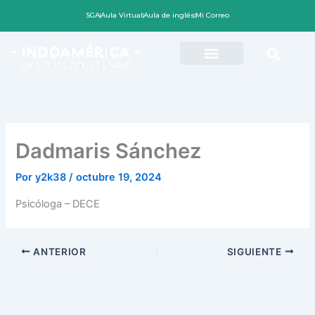
Ir
SGA
Aula Virtual
Aula de inglés
Mi Correo
al
contenido
Dadmaris Sánchez
Por
y2k38
/
octubre 19, 2024
Psicóloga – DECE
ANTERIOR
SIGUIENTE