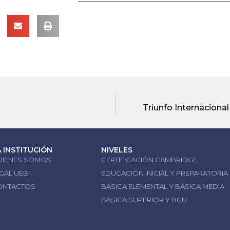
Triunfo Internacion
A INSTITUCIÓN
NIVELES
UIENES SOMOS
CERTIFICACIÓN CAMBRIDGE
GAL UEBI
EDUCACIÓN INICIAL Y PREPARATORIA
ONTACTOS
BÁSICA ELEMENTAL Y BÁSICA MEDIA
BÁSICA SUPERIOR Y BGU