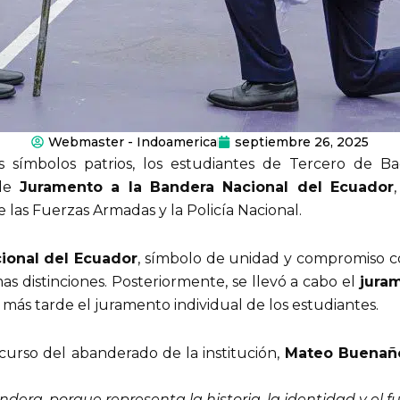
Webmaster - Indoamerica
septiembre 26, 2025
 símbolos patrios, los estudiantes de Tercero de Ba
 de
Juramento a la Bandera Nacional del Ecuador
 las Fuerzas Armadas y la Policía Nacional.
ional del Ecuador
, símbolo de unidad y compromiso con
s distinciones. Posteriormente, se llevó a cabo el
jura
ás tarde el juramento individual de los estudiantes.
urso del abanderado de la institución,
Mateo Buenañ
era, porque representa la historia, la identidad y el f