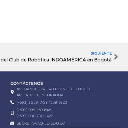
SIGUIENTE
Nex
al del Club de Robótica INDOAMÉRICA en Bogotá
CONTÁCTENOS
AV. MANUELITA SAÉNZ Y VÍCTOR HUGO.
AMBATO - TUNGURAHUA
(+593) 3 258-5723 / 258-5323
(+593) 099 269 1546
(+593) 098 700 2462
SECRETARIA@UEI.EDU.EC