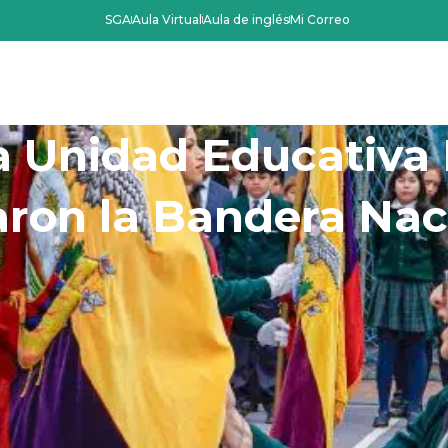
SGA
Aula Virtual
Aula de inglés
Mi Correo
Oferta Académica
Admisiones
La Instit
a Unidad Educativa 
aron la Bandera Nac