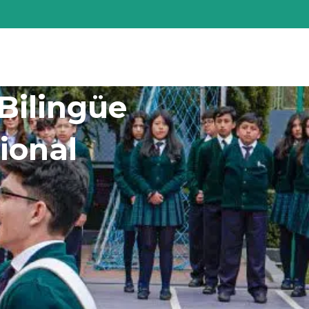
ución
Servicios
Contáctenos
Bilingüe
ional