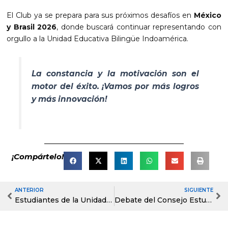
El Club ya se prepara para sus próximos desafíos en
México
y Brasil 2026
, donde buscará continuar representando con
orgullo a la Unidad Educativa Bilingüe Indoamérica.
La constancia y la motivación son el
motor del éxito. ¡Vamos por más logros
y más innovación!
¡Compártelo!
ANTERIOR
SIGUIENTE
Prev
Ne
Estudiantes de la Unidad Educativa Bilingüe Indoamérica juraron la Bandera Nacional
Debate del Consejo Estudiantil 2025-2026