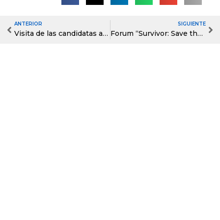
ANTERIOR
SIGUIENTE
Prev
Ne
Visita de las candidatas a Reina de Ambato
Forum “Survivor: Save the Species” con estudiantes B1 y B2