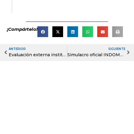
¡Compártelo!
ANTERIOR
SIGUIENTE
Prev
Ne
Evaluación externa institucional como apoyo al proceso de certificación Cambridge
Simulacro oficial INDOMUN 2026