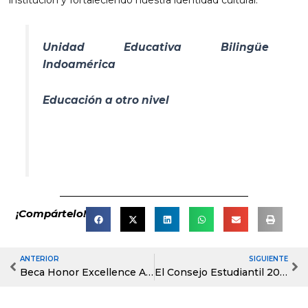
Unidad Educativa Bilingüe
Indoamérica
Educación a otro nivel
¡Compártelo!
ANTERIOR
SIGUIENTE
Prev
Ne
Beca Honor Excellence AES
El Consejo Estudiantil 2025-2026 presentó su Rendición de Cuentas